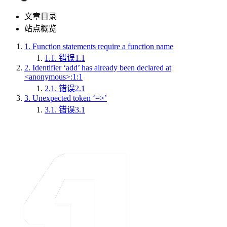
文章目录
站点概览
1.
Function statements require a function name
1.1.
错误1.1
2.
Identifier ‘add’ has already been declared at
<anonymous>:1:1
2.1.
错误2.1
3.
Unexpected token ‘=>’
3.1.
错误3.1