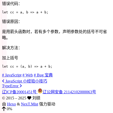
错误代码：
let
 cc 
=
 a
,
b
=>
 a 
+
 b
;
错误原因：
是用箭头函数时，若有多个参数，声明参数处的括号不可省
略。
解决方法：
加上括号
let
cc
=
(
a
,
 b
)
=>
 a 
+
 b
;
# JavaScript
# Web
# Bug 宝典
JavaScript 小经验小技巧
TypeError
辽ICP备20001451号
辽公网安备 21142102000063号
© 2015 –
2025
刘硕
由
Hexo
&
NexT.Mist
强力驱动
0%