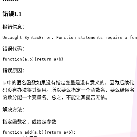
错误1.1
报错信息：
Uncaught SyntaxError
:
 Function statements require a 
fun
错误代码：
function
(
a
,
b
)
{
return
 a
+
b
}
错误原因：
js 中的匿名函数如果没有指定变量是没有意义的，因为后续代
码没有办法将其调用。所以要么指定一个函数名，要么给匿名
函数分配一个变量名。总之，不能让其孤苦无依。
解决方法：
指定函数名，或给定参数
function
add
(
a
,
b
)
{
return
 a
+
b
}
;