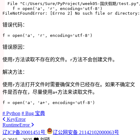
  File 
"C:/Users/Sure/PyProject/week05-国庆假期/test.py"
    f 
=
open
(
'a'
,
'r'
,
 encoding
=
'utf-8'
)
FileNotFoundError
:
[
Errno 
2
]
 No such 
file
or
 directory
:
错误代码：
f 
=
open
(
'a'
,
'r'
,
 encoding
=
'utf-8'
)
错误原因：
使用
方法读取不存在的文件。
方法不会创建文件。
r
r
解决方法：
使用
方法打开文件时需要确保文件已经存在。如果不确定文
r
件是否存在，尽量使用
方法来读取文件。
a+
f 
=
open
(
'a'
,
'a+'
,
 encoding
=
'utf-8'
)
# Python
# Bug 宝典
KeyError
RuntimeError
辽ICP备20001451号
辽公网安备 21142102000063号
© 2015 –
2025
刘硕