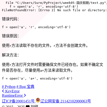
  File 
"C:/Users/Sure/PyProject/week05-国庆假期/test.py"
    f 
=
open
(
'a'
,
'r'
,
 encoding
=
'utf-8'
)
FileNotFoundError
:
[
Errno 
2
]
 No such 
file
or
 directory
:
错误代码：
f 
=
open
(
'a'
,
'r'
,
 encoding
=
'utf-8'
)
错误原因：
使用
方法读取不存在的文件。
方法不会创建文件。
r
r
解决方法：
使用
方法打开文件时需要确保文件已经存在。如果不确定文
r
件是否存在，尽量使用
方法来读取文件。
a+
f 
=
open
(
'a'
,
'a+'
,
 encoding
=
'utf-8'
)
# Python
# Bug 宝典
KeyError
RuntimeError
辽ICP备20001451号
辽公网安备 21142102000063号
© 2015 –
2025
刘硕