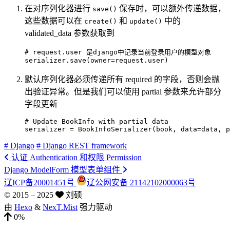
在对序列化器进行
保存时，可以额外传递数据，
save()
这些数据可以在
和
中的
create()
update()
validated_data 参数获取到
# request.user 是django中记录当前登录用户的模型对象
serializer
.
save
(
owner
=
request
.
user
)
默认序列化器必须传递所有 required 的字段，否则会抛
出验证异常。但是我们可以使用 partial 参数来允许部分
字段更新
# Update BookInfo with partial data
serializer 
=
 BookInfoSerializer
(
book
,
 data
=
data
,
 p
# Django
# Django REST framework
认证 Authentication 和权限 Permission
Django ModelForm 模型表单组件
辽ICP备20001451号
辽公网安备 21142102000063号
© 2015 –
2025
刘硕
由
Hexo
&
NexT.Mist
强力驱动
0%