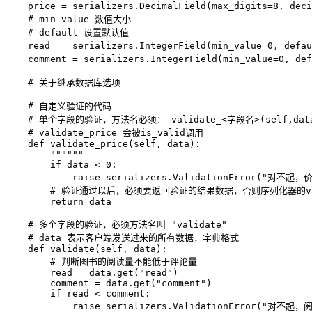
    price 
=
 serializers
.
DecimalField
(
max_digits
=
8
,
 deci
# min_value 数值大小
# default 设置默认值
    read  
=
 serializers
.
IntegerField
(
min_value
=
0
,
 defau
    comment 
=
 serializers
.
IntegerField
(
min_value
=
0
,
 def
# 关于继承数据库选项
# 自定义验证的代码
# 单个字段的验证，方法名必须： validate_<字段名>(self,da
# validate_price 会被is_valid调用
def
validate_price
(
self
,
 data
)
:
""""""
if
 data 
<
0
:
raise
 serializers
.
ValidationError
(
"对不起，价
# 验证通过以后，必须要返回验证的结果数据，否则序列化器的val
return
 data

# 多个字段的验证，必须方法名叫 "validate"
# data 表示客户端发送过来的所有数据，字典格式
def
validate
(
self
,
 data
)
:
# 判断图书的阅读量不能低于评论量
        read 
=
 data
.
get
(
"read"
)
        comment 
=
 data
.
get
(
"comment"
)
if
 read 
<
 comment
:
raise
 serializers
.
ValidationError
(
"对不起，