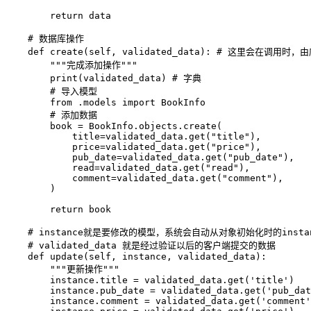
return
 data

# 数据库操作
def
create
(
self
,
 validated_data
)
:
# 这里会在调用时，
"""完成添加操作"""
print
(
validated_data
)
# 字典
# 导入模型
from
.
models 
import
 BookInfo

# 添加数据
        book 
=
 BookInfo
.
objects
.
create
(
            title
=
validated_data
.
get
(
"title"
)
,
            price
=
validated_data
.
get
(
"price"
)
,
            pub_date
=
validated_data
.
get
(
"pub_date"
)
,
            read
=
validated_data
.
get
(
"read"
)
,
            comment
=
validated_data
.
get
(
"comment"
)
,
)
return
 book

# instance就是要修改的模型，系统会自动从对象初始化时的insta
# validated_data 就是经过验证以后的客户端提交的数据
def
update
(
self
,
 instance
,
 validated_data
)
:
"""更新操作"""
        instance
.
title 
=
 validated_data
.
get
(
'title'
)
        instance
.
pub_date 
=
 validated_data
.
get
(
'pub_dat
        instance
.
comment 
=
 validated_data
.
get
(
'comment'