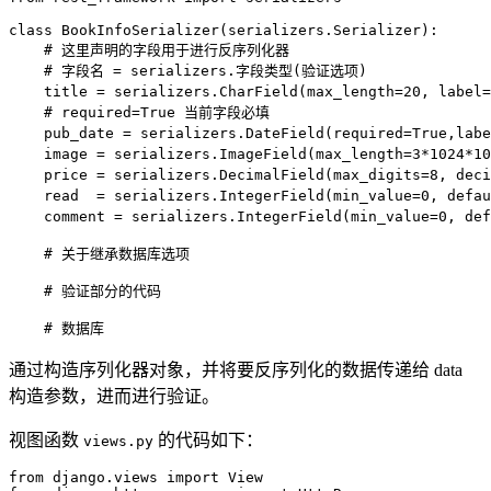
class
BookInfoSerializer
(
serializers
.
Serializer
)
:
# 这里声明的字段用于进行反序列化器
# 字段名 = serializers.字段类型(验证选项)
    title 
=
 serializers
.
CharField
(
max_length
=
20
,
 label
=
# required=True 当前字段必填
    pub_date 
=
 serializers
.
DateField
(
required
=
True
,
labe
    image 
=
 serializers
.
ImageField
(
max_length
=
3
*
1024
*
10
    price 
=
 serializers
.
DecimalField
(
max_digits
=
8
,
 deci
    read  
=
 serializers
.
IntegerField
(
min_value
=
0
,
 defau
    comment 
=
 serializers
.
IntegerField
(
min_value
=
0
,
 def
# 关于继承数据库选项
# 验证部分的代码
# 数据库
通过构造序列化器对象，并将要反序列化的数据传递给 data
构造参数，进而进行验证。
视图函数
的代码如下：
views.py
from
 django
.
views 
import