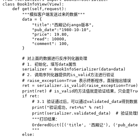
class
BookInfoView
(
View
)
:
def
get
(
self
,
request
)
:
"""模拟客户端发送过来的数据"""
        data 
=
{
"title"
:
"西厢记django版本"
,
"pub_date"
:
"1980-10-10"
,
"price"
:
19.80
,
"read"
:
10000
,
"comment"
:
100
,
}
# 对上面的数据进行反序列化器处理
# 1. 初始化，填写data属性
        serializer 
=
 BookInfoSerializer
(
data
=
data
)
# 2. 调用序列化器提供的is_valid方法进行验证
# raise_exception=True 表示终断程序，直接抛出错误
        ret 
=
 serializer
.
is_valid
(
raise_exception
=
True
)
print
(
ret
)
# is_valid的方法值就是验证结果，只会是True
if
 ret
:
# 3.1 验证通过后，可以通过validated_data得到数据
print
(
"验证成功，ret=%s"
%
 ret
)
print
(
serializer
.
validated_data
)
# 验证处理
"""打印结果：

            OrderedDict([('title', '西厢记'), ('pub_date'
            """
else
: