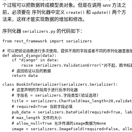
个过程可以把数据转成模型类对象。但是在调用 save 方法之
前，必须要在 序列化器中定义
和
两个方
create()
update()
法来，这样才能实现数据的增加和修改。
序列化器
的代码如下：
serializers.py
from
 rest_framework 
import
 serializers

# 可以把验证函数进行多次使用，提供不用的字段或者不同的序列化器里面
def
about_django
(
data
)
:
if
"django"
in
 data
:
raise
 serializers
.
ValidationError
(
"对不起，图书标题
# 返回验证以后的数据
return
 data

class
BookInfoSerializer
(
serializers
.
Serializer
)
:
# 这里声明的字段用于进行反序列化器
# 字段名 = serializers.字段类型(验证选项)
    title 
=
 serializers
.
CharField
(
max_length
=
20
,
validat
# required=True 当前字段必填
    pub_date 
=
 serializers
.
DateField
(
required
=
True
,
 lab
# max_length 文件的大小
# allow_null=True 允许传递的image数据为None
    image 
=
 serializers
.
ImageField
(
required
=
False
,
 allo