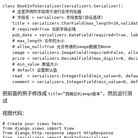
class
BookInfoSerializer
(
serializers
.
Serializer
)
:
# 这里声明的字段用于进行反序列化器
# 字段名 = serializers.字段类型(验证选项)
    title 
=
 serializers
.
CharField
(
max_length
=
20
,
validat
# required=True 当前字段必填
    pub_date 
=
 serializers
.
DateField
(
required
=
True
,
 lab
# max_length 文件的大小
# allow_null=True 允许传递的image数据为None
    image 
=
 serializers
.
ImageField
(
required
=
False
,
 allo
    price 
=
 serializers
.
DecimalField
(
max_digits
=
8
,
 deci
# min_value 数值大小
# default 设置默认值
    read  
=
 serializers
.
IntegerField
(
min_value
=
0
,
 defau
    comment 
=
 serializers
.
IntegerField
(
min_value
=
0
,
 def
把前面的例子修改成
，然后运行测
title=“西厢记django版本”
试
视图代码：
# Create your views here.
from
 django
.
views 
import
from
 django
.
http
.
response 
import
from
.
serializers 
import