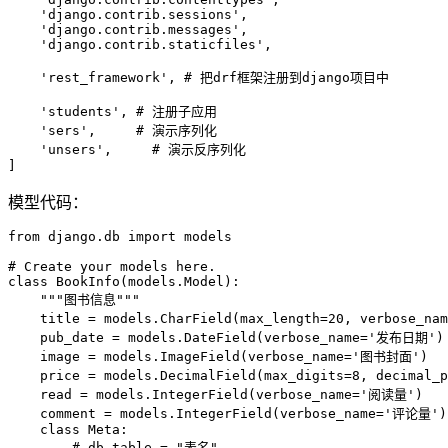
'django.contrib.sessions'
,
'django.contrib.messages'
,
'django.contrib.staticfiles'
,
'rest_framework'
,
# 把drf框架注册到django项目中
'students'
,
# 注册子应用
'sers'
,
# 演示序列化
'unsers'
,
# 演示反序列化
]
模型代码：
from
 django
.
db 
import
 models

# Create your models here.
class
BookInfo
(
models
.
Model
)
:
"""图书信息"""
    title 
=
 models
.
CharField
(
max_length
=
20
,
 verbose_nam
    pub_date 
=
 models
.
DateField
(
verbose_name
=
'发布日期'
)
    image 
=
 models
.
ImageField
(
verbose_name
=
'图书封面'
)
    price 
=
 models
.
DecimalField
(
max_digits
=
8
,
 decimal_p
    read 
=
 models
.
IntegerField
(
verbose_name
=
'阅读量'
)
    comment 
=
 models
.
IntegerField
(
verbose_name
=
'评论量'
)
class
Meta
:
# db_table = "表名"