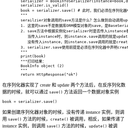
        serializer 
=
 BookInfoSerializer
(
instance
=
book
,
d
        serializer
.
is_valid
(
)
        book 
=
 serializer
.
save
(
)
# 此时，我们必须在序列化器中
"""

        serailzier对象调用的save方法是什么？怎么做到自动调用upda
        1. 这里的save不是数据库ORM模型对象的save，是BaseSeria
        2. save方法中根据实例化serializer时是否传入instance
           当传入instance时，则instance.save调用的就是updat
           没有传入instance，则instance.save调用的就是creat
        3. serializer.save使用前提是必须在序列化器中声明cre
        """
print
(
book
)
"""打印结果：

        BookInfo object (2)

        """
return
 HttpResponse
(
"ok"
)
在序列化器实现了 create 和 update 两个方法后，在反序列化数
据的时候，就可以通过
方法返回一个数据对象实例
save()
book 
=
 serializer
.
save
(
)
如果创建序列化器对象的时候，没有传递 instance 实例，则调
用
方法的时候，
被调用，相反，如果传递了
save()
create()
instance 实例，则调用
方法的时候，
被调
save()
update()