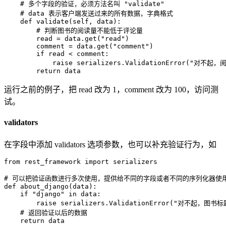
# 多个字段的验证，必须方法名叫 "validate"
# data 表示客户端发送过来的所有数据，字典格式
def
validate
(
self
,
 data
)
:
# 判断图书的阅读量不能低于评论量
        read 
=
 data
.
get
(
"read"
)
        comment 
=
 data
.
get
(
"comment"
)
if
 read 
<
 comment
:
raise
 serializers
.
ValidationError
(
"对不起，
return
 data
运行之前的例子，把 read 改为 1，comment 改为 100，访问测
试。
validators
在字段中添加 validators 选项参数，也可以补充验证行为，如
from
 rest_framework 
import
 serializers

# 可以把验证函数进行多次使用，提供给不同的字段或者不同的序列化器使
def
about_django
(
data
)
:
if
"django"
in
 data
:
raise
 serializers
.
ValidationError
(
"对不起，图书标题
# 返回验证以后的数据
return
 data
