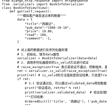
from
 django
.
http
.
response 
import
from
.
serializers 
import
class
BookInfoView
(
View
)
:
def
get
(
self
,
request
)
:
"""模拟客户端发送过来的数据"""
        data 
=
{
"title"
:
"西厢记"
,
"pub_date"
:
"1980-10-10"
,
"price"
:
19.80
,
"read"
:
100
,
"comment"
:
-
1
,
}
# 对上面的数据进行反序列化器处理
# 1. 初始化，填写data属性
        serializer 
=
 BookInfoSerializer
(
data
=
data
)
# 2. 调用序列化器提供的is_valid方法进行验证
# raise_exception=True 表示若验证不通过，终断程序
        ret 
=
 serializer
.
is_valid
(
raise_exception
=
True
)
print
(
ret
)
# is_valid的方法值就是验证结果，只会是True
if
 ret
:
# 3.1 验证通过后，可以通过validated_data得到数据
print
(
"验证成功，ret=%s"
%
 ret
)
print
(
serializer
.
validated_data
)
# 验证处理
"""打印结果：

            OrderedDict([('title', '西厢记'), ('pub_date'
            """