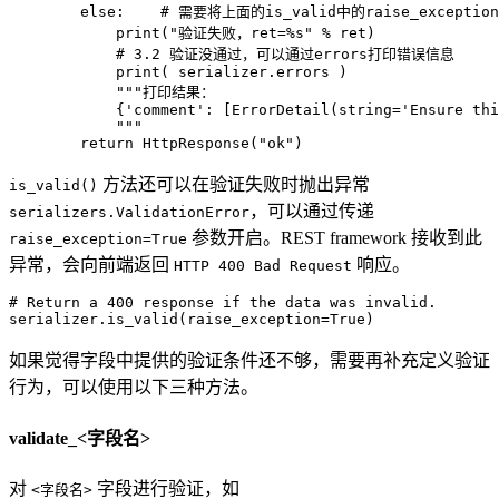
else
:
# 需要将上面的is_valid中的raise_except
print
(
"验证失败，ret=%s"
%
 ret
)
# 3.2 验证没通过，可以通过errors打印错误信息
print
(
 serializer
.
errors 
)
"""打印结果：

            {'comment': [ErrorDetail(string='Ensure thi
            """
return
 HttpResponse
(
"ok"
)
方法还可以在验证失败时抛出异常
is_valid()
，可以通过传递
serializers.ValidationError
参数开启。REST framework 接收到此
raise_exception=True
异常，会向前端返回
响应。
HTTP 400 Bad Request
# Return a 400 response if the data was invalid.
serializer
.
is_valid
(
raise_exception
=
True
)
如果觉得字段中提供的验证条件还不够，需要再补充定义验证
行为，可以使用以下三种方法。
validate_<字段名>
对
字段进行验证，如
<字段名>