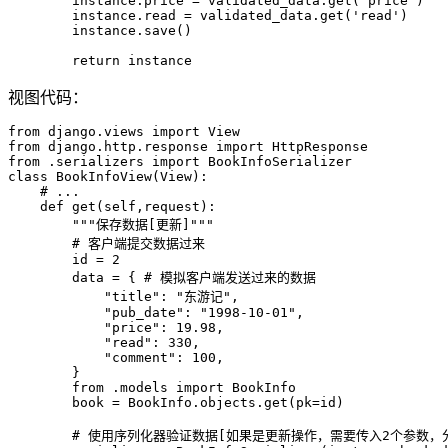
        instance
.
price 
=
 validated_data
.
get
(
'price'
)
        instance
.
read 
=
 validated_data
.
get
(
'read'
)
        instance
.
save
(
)
return
 instance
视图代码：
from
 django
.
views 
import
from
 django
.
http
.
response 
import
from
.
serializers 
import
class
BookInfoView
(
View
)
:
# ...
def
get
(
self
,
request
)
:
"""保存数据[更新]"""
# 客户端提交数据过来
id
=
2
        data 
=
{
# 模拟客户端发送过来的数据
"title"
:
"东游记"
,
"pub_date"
:
"1998-10-01"
,
"price"
:
19.98
,
"read"
:
330
,
"comment"
:
100
,
}
from
.
models 
import
 BookInfo

        book 
=
 BookInfo
.
objects
.
get
(
pk
=
id
)
# 使用序列化器验证数据[如果是更新操作，需要传入2个参数，分别是