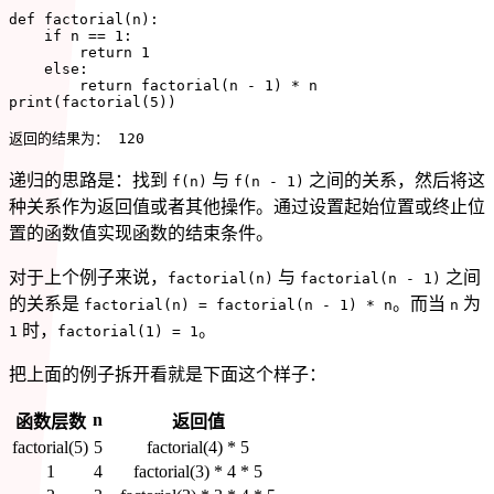
def
factorial
(
n
)
:
if
 n 
==
1
:
return
1
else
:
return
 factorial
(
n 
-
1
)
*
print
(
factorial
(
5
)
)
返回的结果为： 
120
递归的思路是：找到
与
之间的关系，然后将这
f(n)
f(n - 1)
种关系作为返回值或者其他操作。通过设置起始位置或终止位
置的函数值实现函数的结束条件。
对于上个例子来说，
与
之间
factorial(n)
factorial(n - 1)
的关系是
。而当
为
factorial(n) = factorial(n - 1) * n
n
时，
。
1
factorial(1) = 1
把上面的例子拆开看就是下面这个样子：
n
函数层数
返回值
factorial(5)
5
factorial(4) * 5
1
4
factorial(3) * 4 * 5