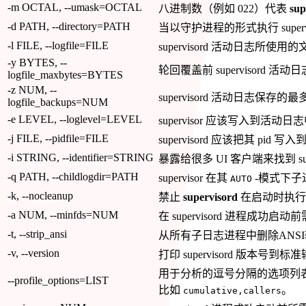
-m OCTAL, --umask=OCTAL
八进制数（例如 022）代表
sup
-d PATH, --directory=PATH
当以守护进程的形式执行 supe
-l FILE, --logfile=FILE
supervisord 活动日志所使
-y BYTES, --
轮回覆盖前 supervisord 
logfile_maxbytes=BYTES
-z NUM, --
supervisord 活动日志
logfile_backups=NUM
-e LEVEL, --loglevel=LEVEL
supervisor 应该写入到
-j FILE, --pidfile=FILE
supervisord 应该把其 pid
-i STRING, --identifier=STRING
暴露给很多 UI 客户端来找到 su
-q PATH, --childlogdir=PATH
supervisor 在其
-模式下子
AUTO
-k, --nocleanup
禁止
supervisord
在启动时执行
-a NUM, --minfds=NUM
在 supervisord 进程成
-t, --strip_ansi
从所有子日志进程中删除ANS
-v, --version
打印 supervisord 版本号
用于分析的逗号分隔的选项列
--profile_options=LIST
比如
。
cumulative,callers