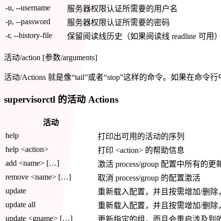
-u, --username
服务器权限认证所需要的用户名
-p, --password
服务器权限认证所需要的密码
-r, --history-file
保留阅读线历史（如果阅读线 readline 可用
活动/action [参数/arguments]
活动/Actions 就是像“tail”或者“stop”这样的命令。如
supervisorctl 的活动 Actions
活动
help
打印出可用的活动的序列
help <action>
打印 <action> 的帮助信息
add <name> […]
激活 process/group 配置中所有的更
remove <name> […]
取消 process/group 的配置激活
update
重新载入配置，并且按需增加/删除
update all
重新载入配置，并且按需增加/删除
update <gname> […]
更新指定的组，而且会重启涉及到