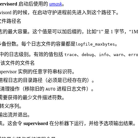
ervisord
启动后使用的
umask
。
rvisord 的时候，在启动守护进程前先进入到这个路径下。
用的文件路径名
活动日志的最大容量。这个值是可以加后缀的，比如“1” 是 1 字节，“1MB
保存的最多备份数。每个日志文件的容量都是
。
logfile_maxbytes
活动日志中的日志级别。有效的值包括
、
、
、
、
trace
debug
info
warn
err
 写入到该文件的文件名
pervisor 实例的任意字符串标识符。
进程日志的目录路径（必须是已经存在的）。
清理操作（移除旧的
进程日志文件）。
AUTO
功启动前需要获得的最少文件描述符数。
I转义序列。
到标准输出流并退出。
表。这会令
supervisord
在分析器下运行，并给予选项输出结果。