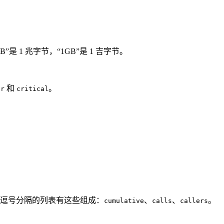
”是 1 兆字节，“1GB”是 1 吉字节。
和
。
or
critical
逗号分隔的列表有这些组成：
、
、
。
cumulative
calls
callers